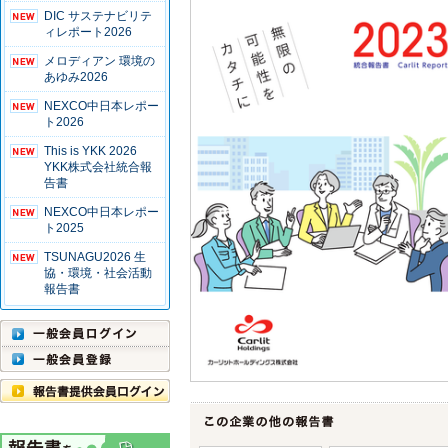
DIC サステナビリテ
ィレポート2026
メロディアン 環境の
あゆみ2026
NEXCO中日本レポー
ト2026
This is YKK 2026
YKK株式会社統合報
告書
NEXCO中日本レポー
ト2025
TSUNAGU2026 生
協・環境・社会活動
報告書