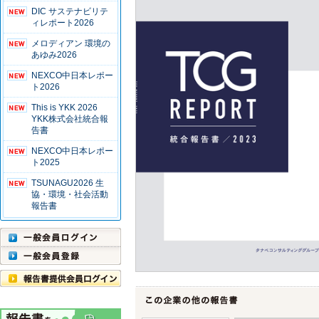
DIC サステナビリテ
ィレポート2026
メロディアン 環境の
あゆみ2026
NEXCO中日本レポー
ト2026
This is YKK 2026
YKK株式会社統合報
告書
NEXCO中日本レポー
ト2025
TSUNAGU2026 生
協・環境・社会活動
報告書