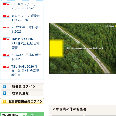
DIC サステナビリテ
ィレポート2026
メロディアン 環境の
あゆみ2026
NEXCO中日本レポー
ト2026
This is YKK 2026
YKK株式会社統合報
告書
NEXCO中日本レポー
ト2025
TSUNAGU2026 生
協・環境・社会活動
報告書