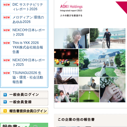
DIC サステナビリテ
ィレポート2026
メロディアン 環境の
あゆみ2026
NEXCO中日本レポー
ト2026
This is YKK 2026
YKK株式会社統合報
告書
NEXCO中日本レポー
ト2025
TSUNAGU2026 生
協・環境・社会活動
報告書