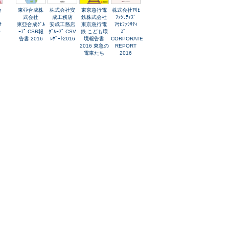
会
東亞合成株
株式会社安
東京急行電
株式会社ｱｻﾋ
式会社
成工務店
鉄株式会社
ﾌｧｼﾘﾃｨｽﾞ
ﾅ
東亞合成ｸﾞﾙ
安成工務店
東京急行電
ｱｻﾋﾌｧｼﾘﾃｨ
ﾚ
ｰﾌﾟ CSR報
ｸﾞﾙｰﾌﾟ CSV
鉄 こども環
ｽﾞ
告書 2016
ﾚﾎﾟｰﾄ2016
境報告書
CORPORATE
2016 東急の
REPORT
電車たち
2016