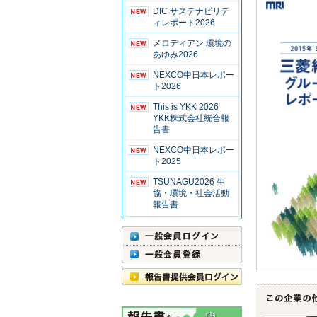
DIC サステナビリテ
ィレポート2026
メロディアン 環境の
あゆみ2026
NEXCO中日本レポー
ト2026
This is YKK 2026
YKK株式会社統合報
告書
NEXCO中日本レポー
ト2025
TSUNAGU2026 生
協・環境・社会活動
報告書