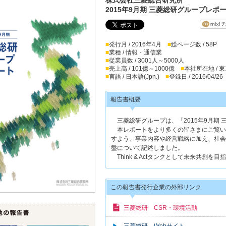
2015年9月期 三菱総研グループレポ
■
発行月 / 2016年4月
■
総ページ数 / 58P
■
業種 / 情報・通信業
■
従業員数 / 3001人～5000人
■
売上高 / 101億～1000億
■
本社所在地 / 
■
言語 / 日本語(Jpn.)
■
登録日 / 2016/04/26
報告書概要
三菱総研グループは、「2015年9月期
本レポートをより多くの皆さまにご覧い
すよう、事業内容や経営戦略に加え、社会
盤について記述しました。
Think & Actタンクとして未来共創
この報告書発行企業の外部リンク
三菱総研 CSR・環境活動
三菱総研 Webサイト