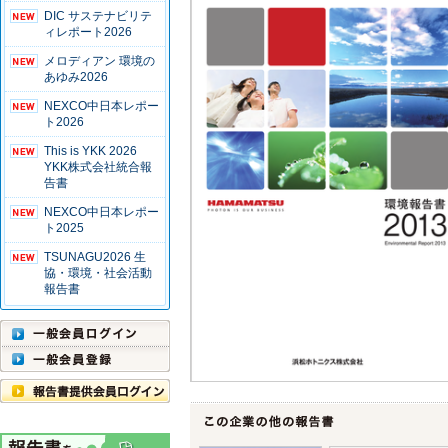
DIC サステナビリテ
ィレポート2026
メロディアン 環境の
あゆみ2026
NEXCO中日本レポー
ト2026
This is YKK 2026
YKK株式会社統合報
告書
NEXCO中日本レポー
ト2025
TSUNAGU2026 生
協・環境・社会活動
報告書