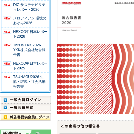
DIC サステナビリテ
ィレポート2026
メロディアン 環境の
あゆみ2026
NEXCO中日本レポー
ト2026
This is YKK 2026
YKK株式会社統合報
告書
NEXCO中日本レポー
ト2025
TSUNAGU2026 生
協・環境・社会活動
報告書