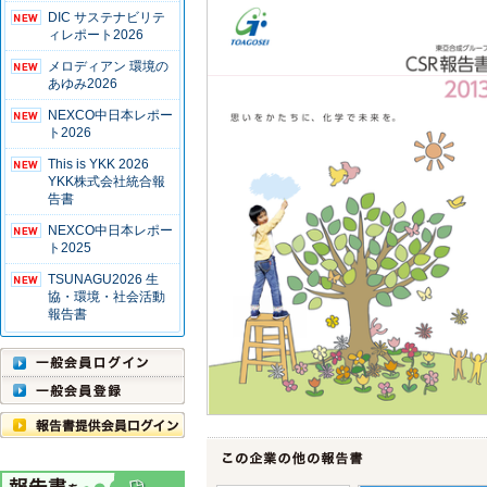
DIC サステナビリテ
ィレポート2026
メロディアン 環境の
あゆみ2026
NEXCO中日本レポー
ト2026
This is YKK 2026
YKK株式会社統合報
告書
NEXCO中日本レポー
ト2025
TSUNAGU2026 生
協・環境・社会活動
報告書