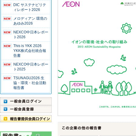
DIC サステナビリテ
ィレポート2026
メロディアン 環境の
あゆみ2026
NEXCO中日本レポー
ト2026
This is YKK 2026
YKK株式会社統合報
告書
NEXCO中日本レポー
ト2025
TSUNAGU2026 生
協・環境・社会活動
報告書