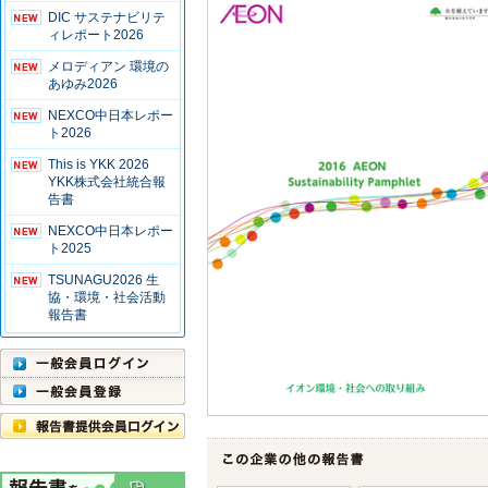
DIC サステナビリテ
ィレポート2026
メロディアン 環境の
あゆみ2026
NEXCO中日本レポー
ト2026
This is YKK 2026
YKK株式会社統合報
告書
NEXCO中日本レポー
ト2025
TSUNAGU2026 生
協・環境・社会活動
報告書