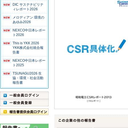
DIC サステナビリテ
ィレポート2026
メロディアン 環境の
あゆみ2026
NEXCO中日本レポー
ト2026
This is YKK 2026
YKK株式会社統合報
告書
NEXCO中日本レポー
ト2025
TSUNAGU2026 生
協・環境・社会活動
報告書