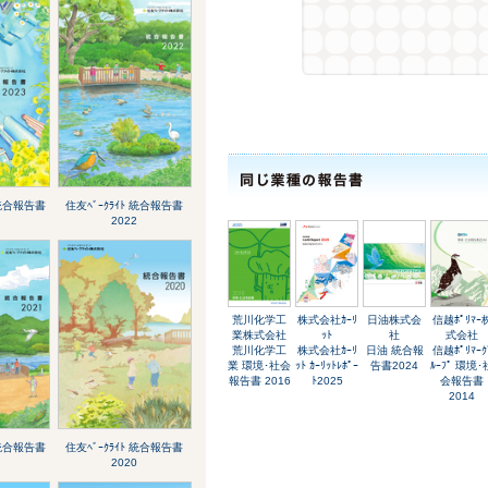
 統合報告書
住友ﾍﾞｰｸﾗｲﾄ 統合報告書
2022
荒川化学工
株式会社ｶｰﾘ
日油株式会
信越ﾎﾟﾘﾏｰ
業株式会社
ｯﾄ
社
式会社
荒川化学工
株式会社ｶｰﾘ
日油 統合報
信越ﾎﾟﾘﾏｰｸ
業 環境･社会
ｯﾄ ｶｰﾘｯﾄﾚﾎﾟｰ
告書2024
ﾙｰﾌﾟ 環境･
報告書 2016
ﾄ2025
会報告書
2014
 統合報告書
住友ﾍﾞｰｸﾗｲﾄ 統合報告書
2020