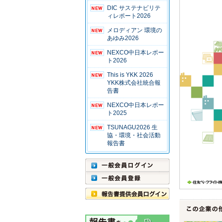
DIC サステナビリテ
ィレポート2026
メロディアン 環境の
あゆみ2026
NEXCO中日本レポー
ト2026
This is YKK 2026
YKK株式会社統合報
告書
NEXCO中日本レポー
ト2025
TSUNAGU2026 生
協・環境・社会活動
報告書