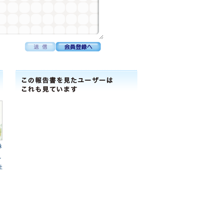
株
ﾞ
社