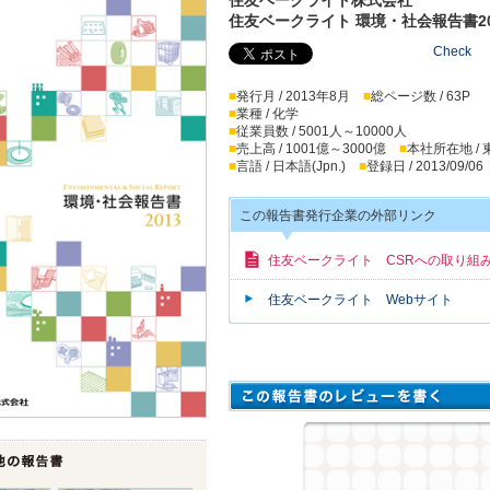
住友ベークライト 環境・社会報告書20
Check
■
発行月 / 2013年8月
■
総ページ数 / 63P
■
業種 / 化学
■
従業員数 / 5001人～10000人
■
売上高 / 1001億～3000億
■
本社所在地 /
■
言語 / 日本語(Jpn.)
■
登録日 / 2013/09/06
この報告書発行企業の外部リンク
住友ベークライト CSRへの取り組
住友ベークライト Webサイト