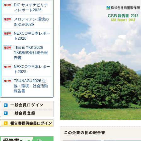
DIC サステナビリテ
ィレポート2026
メロディアン 環境の
あゆみ2026
NEXCO中日本レポー
ト2026
This is YKK 2026
YKK株式会社統合報
告書
NEXCO中日本レポー
ト2025
TSUNAGU2026 生
協・環境・社会活動
報告書