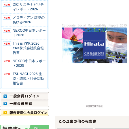
DIC サステナビリテ
ィレポート2026
メロディアン 環境の
あゆみ2026
NEXCO中日本レポー
ト2026
This is YKK 2026
YKK株式会社統合報
告書
NEXCO中日本レポー
ト2025
TSUNAGU2026 生
協・環境・社会活動
報告書