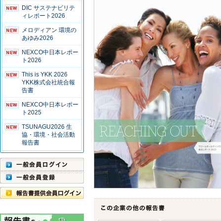
DIC サステナビリテ
ィレポート2026
メロディアン 環境の
あゆみ2026
NEXCO中日本レポー
ト2026
This is YKK 2026
YKK株式会社統合報
告書
NEXCO中日本レポー
ト2025
TSUNAGU2026 生
協・環境・社会活動
報告書