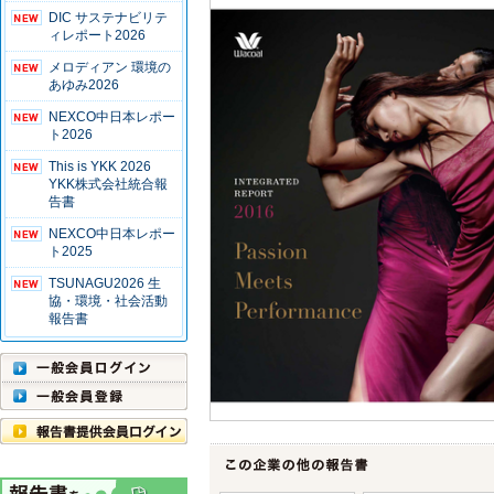
DIC サステナビリテ
ィレポート2026
メロディアン 環境の
あゆみ2026
NEXCO中日本レポー
ト2026
This is YKK 2026
YKK株式会社統合報
告書
NEXCO中日本レポー
ト2025
TSUNAGU2026 生
協・環境・社会活動
報告書