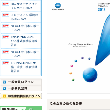
DIC サステナビリテ
ィレポート2026
メロディアン 環境の
あゆみ2026
NEXCO中日本レポー
ト2026
This is YKK 2026
YKK株式会社統合報
告書
NEXCO中日本レポー
ト2025
TSUNAGU2026 生
協・環境・社会活動
報告書