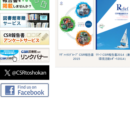
ﾘｳﾞｧｯｸｽｸﾞﾙｰﾌﾟ CSR報告書
ﾘﾘｰﾌ CSR報告書2014（
2015
環境活動ﾚﾎﾟｰﾄ2014）