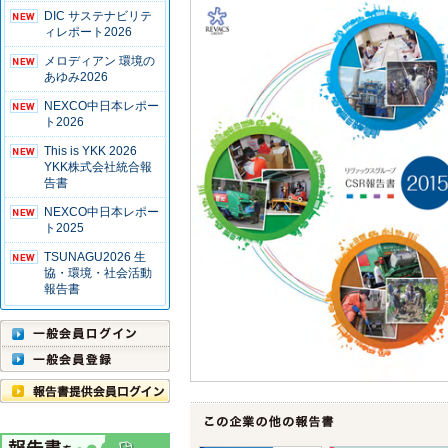
DIC サステナビリテ
ィレポート2026
メロディアン 環境の
あゆみ2026
NEXCO中日本レポー
ト2026
This is YKK 2026
YKK株式会社統合報
告書
NEXCO中日本レポー
ト2025
TSUNAGU2026 生
協・環境・社会活動
報告書