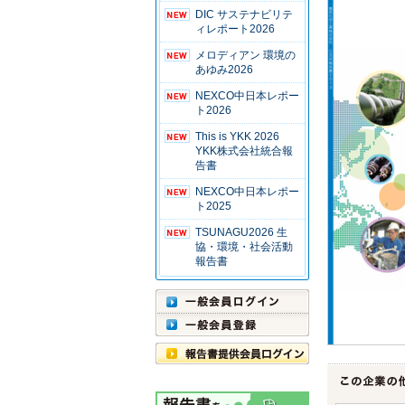
DIC サステナビリテ
ィレポート2026
メロディアン 環境の
あゆみ2026
NEXCO中日本レポー
ト2026
This is YKK 2026
YKK株式会社統合報
告書
NEXCO中日本レポー
ト2025
TSUNAGU2026 生
協・環境・社会活動
報告書