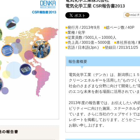
電気化学工業 CSR報告書2013
■
発行月 / 2013年9月
■
総ページ数 / 40P
■
業種 / 化学
■
従業員数 / 5001人～10000人
■
売上高 / 3001億～5000億
■
本社所在地 /
■
言語 / 日本語(Jpn.)
■
登録日 / 2013/11/25
報告書概要
電気化学工業（デンカ）は、新潟県に１５
クリーンエネルギーを活用した“ものづく
社会のさまざまな分野に向けて開発した“環
のエコな未来を創る場面に活用されていま
2013年度の報告書では、お伝えしたい
ビリティーに向けた施策、ステークホルダ
ています。さらに当社のウェブサイトでは
レポートを掲載しております。どうかご一
お願い申し上げます。