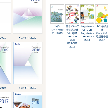
ﾏﾝﾀﾞﾑ
日本ﾊﾞﾙｶｰ工
Polyplastics
ﾆﾁﾊﾞﾝ株式
ﾏﾝﾀﾞﾑ 考働ﾚ
業株式会社
Co.，Ltd
社
ﾎﾟｰﾄ2015
VALQUA
Polyplastics
ﾆﾁﾊﾞﾝ 社会
GROUP
CSR Report
環境報告
 2021
ﾃﾞﾝｶﾚﾎﾟｰﾄ 2020
CSR
2014
2017
REPORT
2018
 2019
ﾃﾞﾝｶﾚﾎﾟｰﾄ 2018