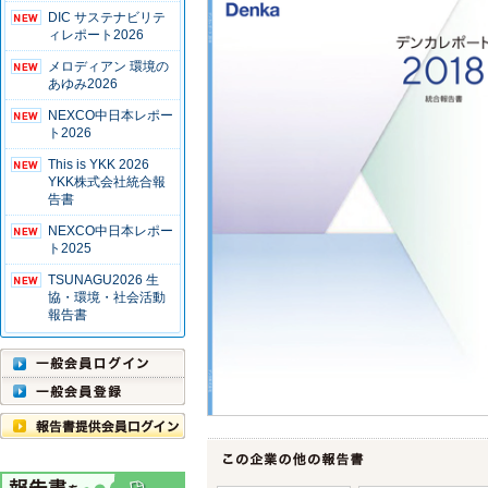
DIC サステナビリテ
ィレポート2026
メロディアン 環境の
あゆみ2026
NEXCO中日本レポー
ト2026
This is YKK 2026
YKK株式会社統合報
告書
NEXCO中日本レポー
ト2025
TSUNAGU2026 生
協・環境・社会活動
報告書