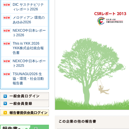
DIC サステナビリテ
ィレポート2026
メロディアン 環境の
あゆみ2026
NEXCO中日本レポー
ト2026
This is YKK 2026
YKK株式会社統合報
告書
NEXCO中日本レポー
ト2025
TSUNAGU2026 生
協・環境・社会活動
報告書