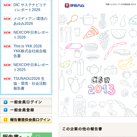
DIC サステナビリテ
ィレポート2026
メロディアン 環境の
あゆみ2026
NEXCO中日本レポー
ト2026
This is YKK 2026
YKK株式会社統合報
告書
NEXCO中日本レポー
ト2025
TSUNAGU2026 生
協・環境・社会活動
報告書