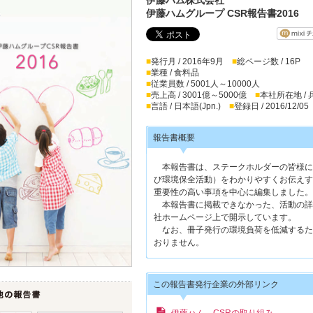
伊藤ハムグループ CSR報告書2016
■
発行月 / 2016年9月
■
総ページ数 / 16P
■
業種 / 食料品
■
従業員数 / 5001人～10000人
■
売上高 / 3001億～5000億
■
本社所在地 /
■
言語 / 日本語(Jpn.)
■
登録日 / 2016/12/05
報告書概要
本報告書は、ステークホルダーの皆様に
び環境保全活動）をわかりやすくお伝えす
重要性の高い事項を中心に編集しました。
本報告書に掲載できなかった、活動の詳
社ホームページ上で開示しています。
なお、冊子発行の環境負荷を低減するた
おりません。
この報告書発行企業の外部リンク
伊藤ハム CSRの取り組み