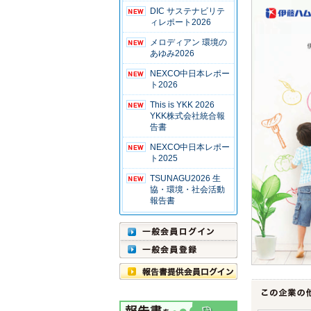
DIC サステナビリテ
ィレポート2026
メロディアン 環境の
あゆみ2026
NEXCO中日本レポー
ト2026
This is YKK 2026
YKK株式会社統合報
告書
NEXCO中日本レポー
ト2025
TSUNAGU2026 生
協・環境・社会活動
報告書