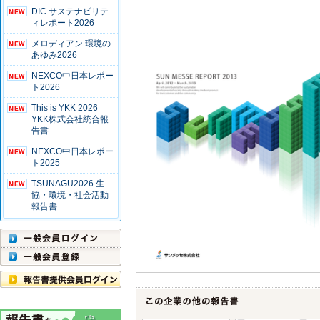
DIC サステナビリテ
ィレポート2026
メロディアン 環境の
あゆみ2026
NEXCO中日本レポー
ト2026
This is YKK 2026
YKK株式会社統合報
告書
NEXCO中日本レポー
ト2025
TSUNAGU2026 生
協・環境・社会活動
報告書