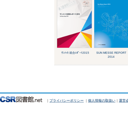
ｻﾝﾒｯｾ 統合ﾚﾎﾟｰﾄ2015
SUN MESSE REPORT
2014
｜
プライバシーポリシー
｜
個人情報の取扱い
｜
運営