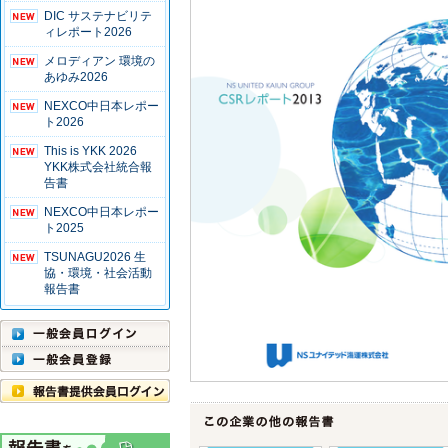
DIC サステナビリテ
ィレポート2026
メロディアン 環境の
あゆみ2026
NEXCO中日本レポー
ト2026
This is YKK 2026
YKK株式会社統合報
告書
NEXCO中日本レポー
ト2025
TSUNAGU2026 生
協・環境・社会活動
報告書