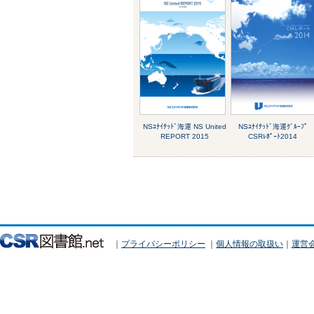
NSﾕﾅｲﾃｯﾄﾞ海運 NS United
NSﾕﾅｲﾃｯﾄﾞ海運ｸﾞﾙｰﾌﾟ
REPORT 2015
CSRﾚﾎﾟｰﾄ2014
｜
プライバシーポリシー
｜
個人情報の取扱い
｜
運営