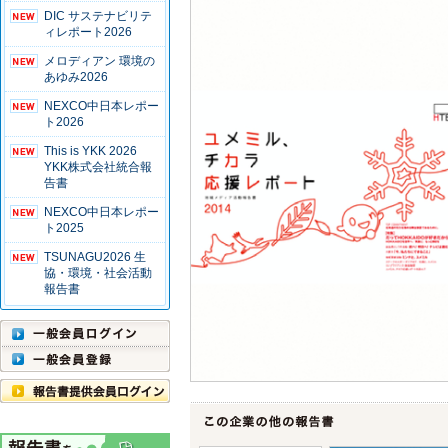
DIC サステナビリテ
ィレポート2026
メロディアン 環境の
あゆみ2026
NEXCO中日本レポー
ト2026
This is YKK 2026
YKK株式会社統合報
告書
NEXCO中日本レポー
ト2025
TSUNAGU2026 生
協・環境・社会活動
報告書