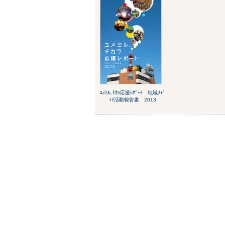
ﾕﾒﾐﾙ､ﾁｶﾗ応援ﾚﾎﾟｰﾄ 地域ﾒﾃﾞ
ｨｱ活動報告書 2013