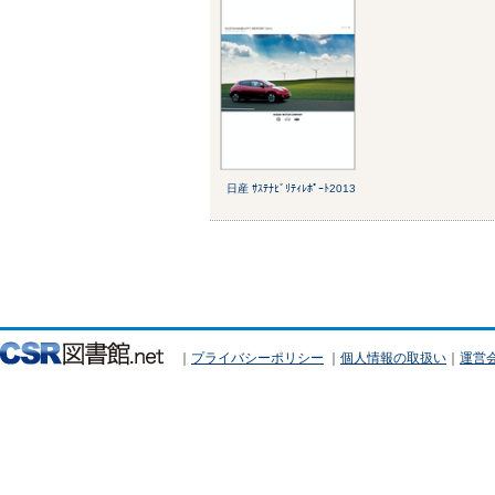
日産 ｻｽﾃﾅﾋﾞﾘﾃｨﾚﾎﾟｰﾄ2013
｜
プライバシーポリシー
｜
個人情報の取扱い
｜
運営