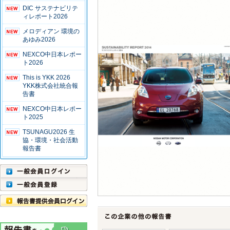
DIC サステナビリテ
ィレポート2026
メロディアン 環境の
あゆみ2026
NEXCO中日本レポー
ト2026
This is YKK 2026
YKK株式会社統合報
告書
NEXCO中日本レポー
ト2025
TSUNAGU2026 生
協・環境・社会活動
報告書