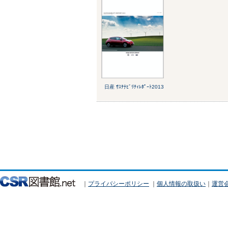
日産 ｻｽﾃﾅﾋﾞﾘﾃｨﾚﾎﾟｰﾄ2013
｜
プライバシーポリシー
｜
個人情報の取扱い
｜
運営