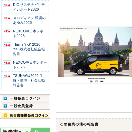
DIC サステナビリテ
ィレポート2026
メロディアン 環境の
あゆみ2026
NEXCO中日本レポー
ト2026
This is YKK 2026
YKK株式会社統合報
告書
NEXCO中日本レポー
ト2025
TSUNAGU2026 生
協・環境・社会活動
報告書