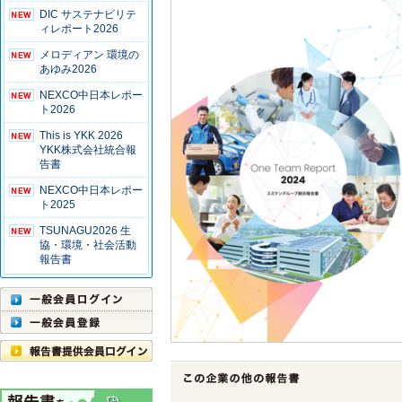
DIC サステナビリテ
ィレポート2026
メロディアン 環境の
あゆみ2026
NEXCO中日本レポー
ト2026
This is YKK 2026
YKK株式会社統合報
告書
NEXCO中日本レポー
ト2025
TSUNAGU2026 生
協・環境・社会活動
報告書