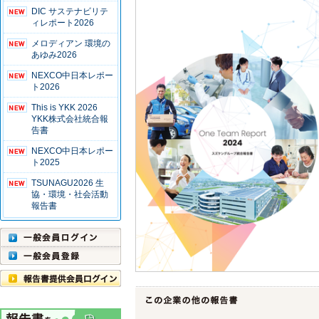
DIC サステナビリテ
ィレポート2026
メロディアン 環境の
あゆみ2026
NEXCO中日本レポー
ト2026
This is YKK 2026
YKK株式会社統合報
告書
NEXCO中日本レポー
ト2025
TSUNAGU2026 生
協・環境・社会活動
報告書