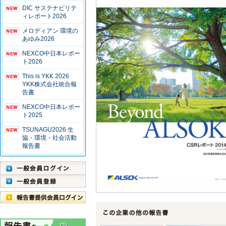
DIC サステナビリテ
ィレポート2026
メロディアン 環境の
あゆみ2026
NEXCO中日本レポー
ト2026
This is YKK 2026
YKK株式会社統合報
告書
NEXCO中日本レポー
ト2025
TSUNAGU2026 生
協・環境・社会活動
報告書