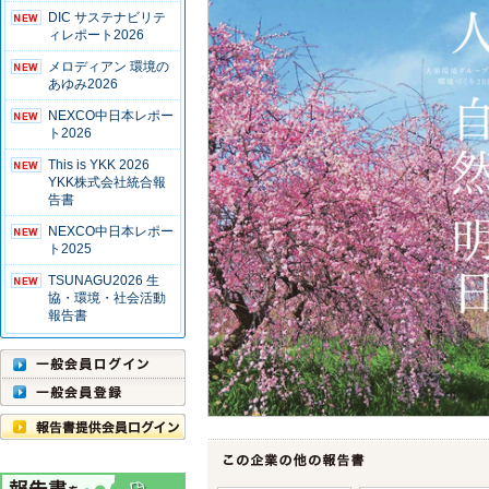
DIC サステナビリテ
ィレポート2026
メロディアン 環境の
あゆみ2026
NEXCO中日本レポー
ト2026
This is YKK 2026
YKK株式会社統合報
告書
NEXCO中日本レポー
ト2025
TSUNAGU2026 生
協・環境・社会活動
報告書