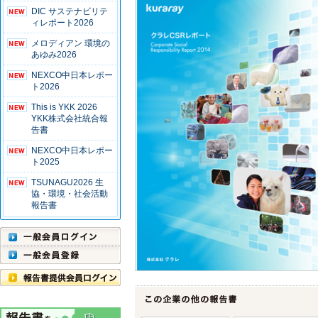
DIC サステナビリテ
ィレポート2026
メロディアン 環境の
あゆみ2026
NEXCO中日本レポー
ト2026
This is YKK 2026
YKK株式会社統合報
告書
NEXCO中日本レポー
ト2025
TSUNAGU2026 生
協・環境・社会活動
報告書