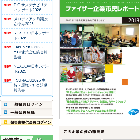
DIC サステナビリテ
ィレポート2026
メロディアン 環境の
あゆみ2026
NEXCO中日本レポー
ト2026
This is YKK 2026
YKK株式会社統合報
告書
NEXCO中日本レポー
ト2025
TSUNAGU2026 生
協・環境・社会活動
報告書