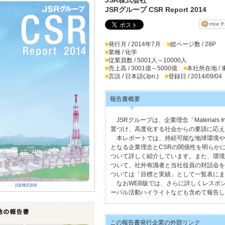
JSRグループ CSR Report 2014
■
発行月 / 2014年7月
■
総ページ数 / 28P
■
業種 / 化学
■
従業員数 / 5001人～10000人
■
売上高 / 3001億～5000億
■
本社所在地 /
■
言語 / 日本語(Jpn.)
■
登録日 / 2014/09/04
報告書概要
JSRグループは、企業理念「Materials 
置づけ、高度化する社会からの要請に応え
本レポートでは、持続可能な地球環境や
となる企業理念とCSRの関係性を明らか
ついて詳しく紹介しています。また、環境
ついて、社外有識者と当社役員の対話会を
ついては「目標と実績」として一覧表にま
なおWEB版では、さらに詳しくレスポ
ーバル活動ハイライトなども含めて報告し
この報告書発行企業の外部リンク