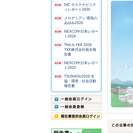
DIC サステナビリテ
ィレポート2026
メロディアン 環境の
あゆみ2026
NEXCO中日本レポー
ト2026
This is YKK 2026
YKK株式会社統合報
告書
NEXCO中日本レポー
ト2025
TSUNAGU2026 生
協・環境・社会活動
報告書