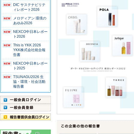
DIC サステナビリテ
ィレポート2026
メロディアン 環境の
あゆみ2026
NEXCO中日本レポー
ト2026
This is YKK 2026
YKK株式会社統合報
告書
NEXCO中日本レポー
ト2025
TSUNAGU2026 生
協・環境・社会活動
報告書