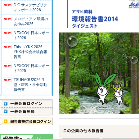
DIC サステナビリテ
ィレポート2026
メロディアン 環境の
あゆみ2026
NEXCO中日本レポー
ト2026
This is YKK 2026
YKK株式会社統合報
告書
NEXCO中日本レポー
ト2025
TSUNAGU2026 生
協・環境・社会活動
報告書