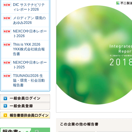
DIC サステナビリテ
ィレポート2026
メロディアン 環境の
あゆみ2026
NEXCO中日本レポー
ト2026
This is YKK 2026
YKK株式会社統合報
告書
NEXCO中日本レポー
ト2025
TSUNAGU2026 生
協・環境・社会活動
報告書