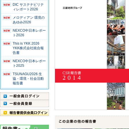
DIC サステナビリテ
ィレポート2026
メロディアン 環境の
あゆみ2026
NEXCO中日本レポー
ト2026
This is YKK 2026
YKK株式会社統合報
告書
NEXCO中日本レポー
ト2025
TSUNAGU2026 生
協・環境・社会活動
報告書