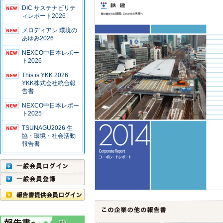
DIC サステナビリテ
ィレポート2026
メロディアン 環境の
あゆみ2026
NEXCO中日本レポー
ト2026
This is YKK 2026
YKK株式会社統合報
告書
NEXCO中日本レポー
ト2025
TSUNAGU2026 生
協・環境・社会活動
報告書