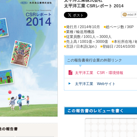
太平洋工業 CSRレポート 2014
■
発行月 / 2014年10月
■
総ページ数 / 36P
■
業種 / 輸送用機器
■
従業員数 / 1001人～3000人
■
売上高 / 1001億～3000億
■
本社所在地 /
■
言語 / 日本語(Jpn.)
■
登録日 / 2014/10/30
この報告書発行企業の外部リンク
太平洋工業 CSR・環境情報
太平洋工業 Webサイト