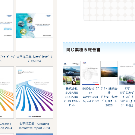
ﾘﾃｨﾃﾞｰﾀﾌﾞ
太平洋工業 ｻｽﾃﾅﾋﾞﾘﾃｨﾃﾞｰﾀ
5
ﾌﾞｯｸ2024
株式会社
株式会社ｴﾌﾃ
ｼﾞﾔﾄｺ株式会
ﾏﾂﾀﾞ
SUBARU
ｯｸ
社
ﾏﾂﾀﾞｻｽﾃﾅﾋﾞ
SUBARU
ｴﾌﾃｯｸ CSR
ｼﾞﾔﾄｺ ｻｽﾃﾅ
ﾃｨﾚﾎﾟｰﾄ
2019 CSRﾚ
Report 2022
ﾋﾞﾘﾃｨﾚﾎﾟｰﾄ
2014（ﾀﾞ
ﾎﾟｰﾄ
2023
ｼﾞｪｽﾄ版）
eating
太平洋工業 Creating
ort 2024
Tomorrow Report 2023