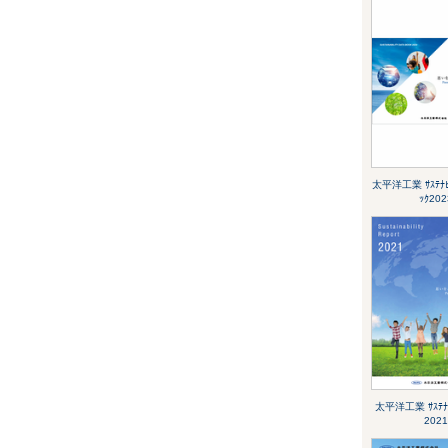
太平洋工業 ｻｽﾃﾅﾋﾞ
ｯｸ202
太平洋工業 ｻｽﾃﾅﾋ
2021