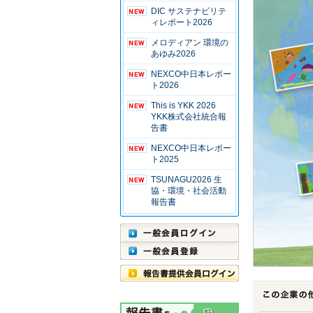
DIC サステナビリテ
ィレポート2026
メロディアン 環境の
あゆみ2026
NEXCO中日本レポー
ト2026
This is YKK 2026
YKK株式会社統合報
告書
NEXCO中日本レポー
ト2025
TSUNAGU2026 生
協・環境・社会活動
報告書