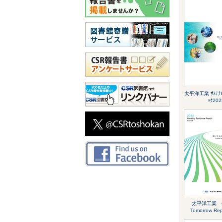
太平洋工業 ｻｽﾃﾅﾋﾞ
ｯｸ202
太平洋工業 Cr
Tomorrow Rep