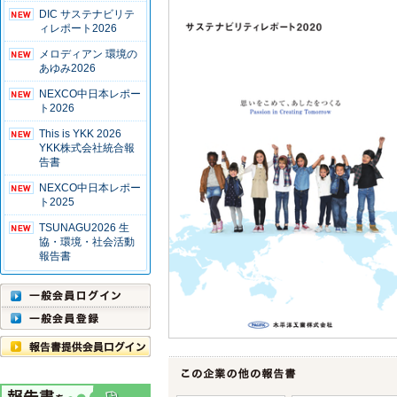
DIC サステナビリテ
ィレポート2026
メロディアン 環境の
あゆみ2026
NEXCO中日本レポー
ト2026
This is YKK 2026
YKK株式会社統合報
告書
NEXCO中日本レポー
ト2025
TSUNAGU2026 生
協・環境・社会活動
報告書