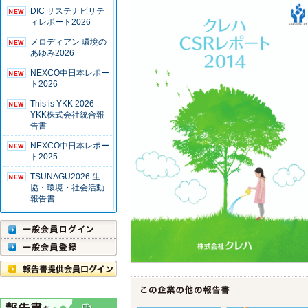
DIC サステナビリテ
ィレポート2026
メロディアン 環境の
あゆみ2026
NEXCO中日本レポー
ト2026
This is YKK 2026
YKK株式会社統合報
告書
NEXCO中日本レポー
ト2025
TSUNAGU2026 生
協・環境・社会活動
報告書