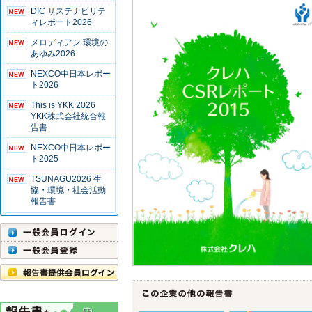
DIC サステナビリテ
ィレポート2026
メロディアン 環境の
あゆみ2026
NEXCO中日本レポー
ト2026
This is YKK 2026
YKK株式会社統合報
告書
NEXCO中日本レポー
ト2025
TSUNAGU2026 生
協・環境・社会活動
報告書