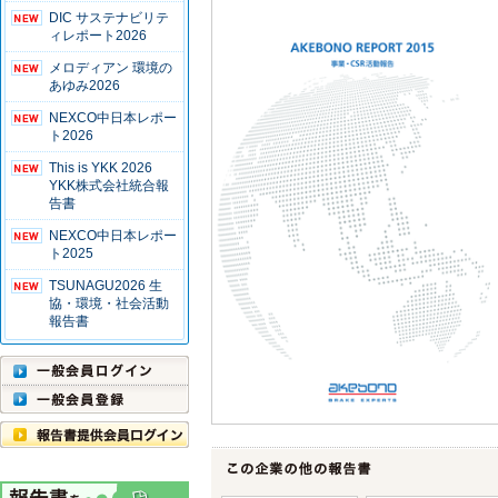
DIC サステナビリテ
ィレポート2026
メロディアン 環境の
あゆみ2026
NEXCO中日本レポー
ト2026
This is YKK 2026
YKK株式会社統合報
告書
NEXCO中日本レポー
ト2025
TSUNAGU2026 生
協・環境・社会活動
報告書