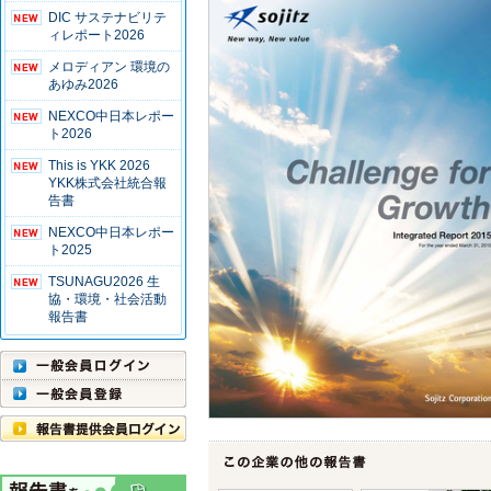
DIC サステナビリテ
ィレポート2026
メロディアン 環境の
あゆみ2026
NEXCO中日本レポー
ト2026
This is YKK 2026
YKK株式会社統合報
告書
NEXCO中日本レポー
ト2025
TSUNAGU2026 生
協・環境・社会活動
報告書