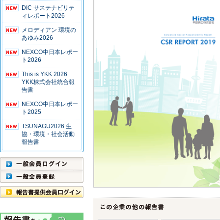
DIC サステナビリテ
ィレポート2026
メロディアン 環境の
あゆみ2026
NEXCO中日本レポー
ト2026
This is YKK 2026
YKK株式会社統合報
告書
NEXCO中日本レポー
ト2025
TSUNAGU2026 生
協・環境・社会活動
報告書