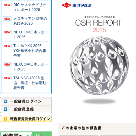
DIC サステナビリテ
ィレポート2026
メロディアン 環境の
あゆみ2026
NEXCO中日本レポー
ト2026
This is YKK 2026
YKK株式会社統合報
告書
NEXCO中日本レポー
ト2025
TSUNAGU2026 生
協・環境・社会活動
報告書