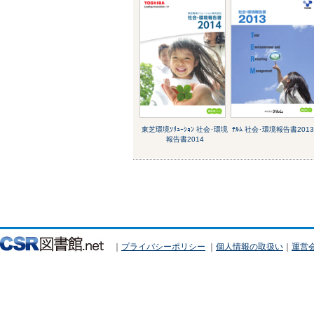
東芝環境ｿﾘｭｰｼｮﾝ 社会･環境
ﾃﾙﾑ 社会･環境報告書2013
報告書2014
｜
プライバシーポリシー
｜
個人情報の取扱い
｜
運営